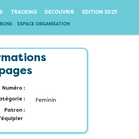
S
TRACKING
DECOUVRIR
EDITION 2025
TRONS
ESPACE ORGANISATION
rmations
ipages
Numéro :
atégorie :
Feminin
Patron :
'équipier