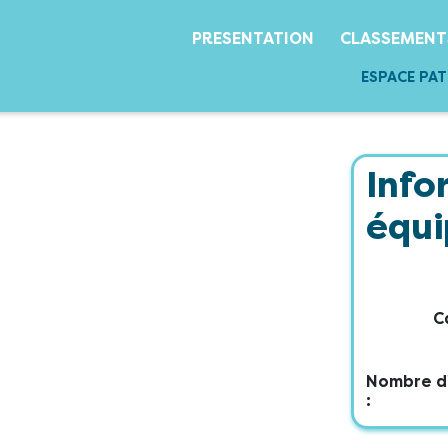
PRESENTATION
CLASSEMENT
ESPACE PA
Info
équ
C
Nombre d
: