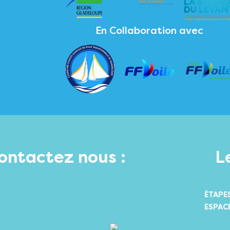
En Collaboration avec
contactez nous :
L
ÉTAPE
ESPAC